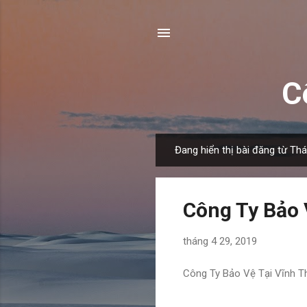
C
Đang hiển thị bài đăng từ Th
B
à
i
Công Ty Bảo 
đ
ă
tháng 4 29, 2019
n
g
Công Ty Bảo Vệ Tại Vĩnh T